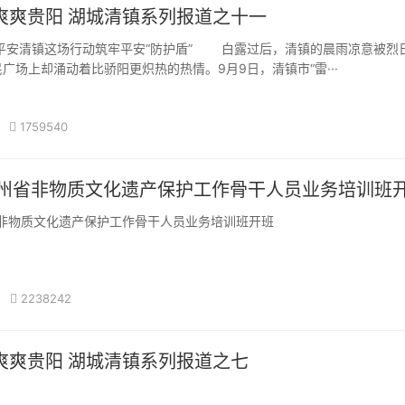
爽爽贵阳 湖城清镇系列报道之十一
航平安清镇这场行动筑牢平安“防护盾” 白露过后，清镇的晨雨凉意被烈
广场上却涌动着比骄阳更炽热的热情。9月9日，清镇市“雷···
1759540
贵州省非物质文化遗产保护工作骨干人员业务培训班
州省非物质文化遗产保护工作骨干人员业务培训班开班
近平总书记关于非物质文化遗产保护的重要论述以及中共贵州省委办
··
2238242
多彩贵州 爽爽贵阳 湖城清镇系列报道之七