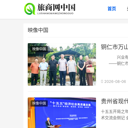
首页
映像中国
铜仁市万
映像中国
兴业有方、
——铜仁市万
8月5日，贵州
2026-08-06
贵州省现
映像中国
十五五开局之年
术交流会侧记 