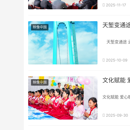
2025-11-17
映像中国
天
——世界第一
2025-10-09
昨日，和小敏
···
文
映像中国
文化赋能 
2025-09-30
2025年9
笑。一场由贵州