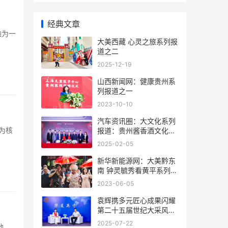
经典文章
融为一
大美西藏 心灵之旅系列报
道之二
2025-12-19
山西新闻网：健康贵州系
列报道之一
2023-10-10
汽车资讯圈：大文化系列
为核
报道：贵州酱香酒文化系
列报道之二
2025-02-05
新华新能源网：大美黔东
南 钟灵毓秀看黄平系列报
道之十五
2023-06-05
袁辉携多元匠心成果闪耀
第二十五届世纪大采风盛
典
2025-07-22
地