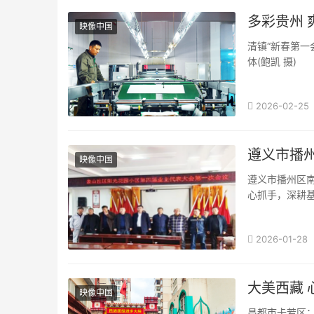
多彩贵州 
映像中国
清镇“新春第一
体(鲍凯 摄)
2026-02-25
遵义市播
映像中国
遵义市播州区
心抓手，深耕基
2026-01-28
大美西藏 
映像中国
昌都市卡若区