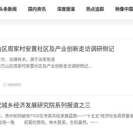
头条新闻
国内资讯
深度报道
热点追踪
映像中国
山区周家村安置社区及产业创新走访调研侧记
治理有术，源于治家有道
山区周家村安置社区及产业创新走访调研侧记
苗医药康疗关键技术及应用推广中试平台共···
188460
代城乡经济发展研究院系列报道之三
，贵州如何破局?100位专家共绘发展蓝图——“十五五”经济社会高质量
会场一角 初夏的贵阳，林木葱茏，生机盎然。一···