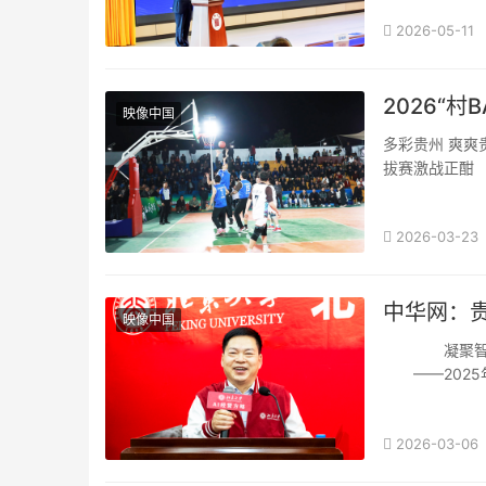
2026-05-11
2026“
映像中国
多彩贵州 爽爽贵阳 湖城清镇系列报道之四十乡村体育点亮美好生活!2026“村BA”贵阳清镇选
拔赛激战正酣 “
2026-03-23
中华网：
映像中国
——2025
年会现场
2026-03-06
冬日的贵阳，