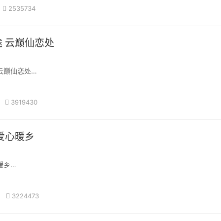
2535734
天堑变通途 云巅仙恋处
堑变通途 云巅仙恋处
大桥:花江峡谷大桥游记
3919430
从贵阳驱车去关岭游览了横竖都是世界第一的大桥:贵州花江峡谷大桥
化赋能 爱心暖乡
爱心暖乡
3224473
月25日，秋日的德江县枫香溪镇张家湾小学，洋溢着比阳光更温暖的感动
省文化和旅游厅驻德江县工作队组织策划的&ldq···