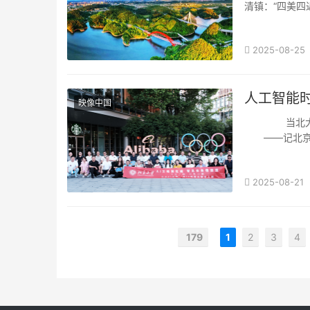
清镇：“四美四
在黔中大地的
2025-08-25
镇!&rdqu···
人工智能时
映像中国
当北大智慧
——记北京大
2025-08-21
杭州，这座被马可
179
1
2
3
4