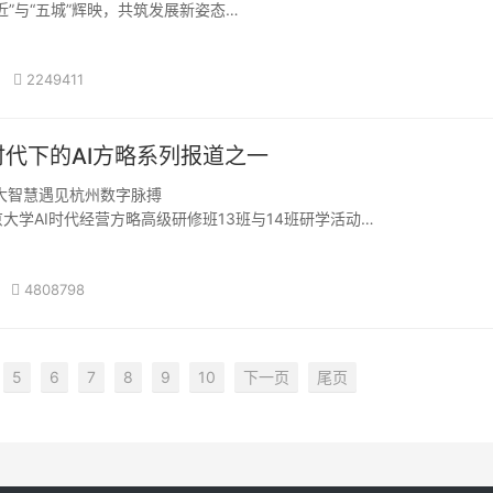
近”与“五城”辉映，共筑发展新姿态
璀璨星空中，清镇正以其独特的魅力闪耀着。“这么美，那么近，周末
2249411
代下的AI方略系列报道之一
遇见杭州数字脉搏
学AI时代经营方略高级研修班13班与14班研学活动
4808798
&middot;波罗誉为“世界上最···
5
6
7
8
9
10
下一页
尾页