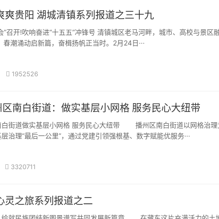
爽爽贵阳 湖城清镇系列报道之三十九
会”召开!吹响奋进“十五五”冲锋号 清镇城区老马河畔，城市、高校与景区
 春潮涌动启新篇，奋楫扬帆正当时。2月24日···
1952526
州区南白街道：做实基层小网格 服务民心大纽带
南白街道做实基层小网格 服务民心大纽带 播州区南白街道以网格治理
层治理“最后一公里”，通过党建引领强根基、数字赋能优服务···
3320711
心灵之旅系列报道之二
：绘就民族团结新图景谱写共同发展新篇章 在藏东这片充满活力的土