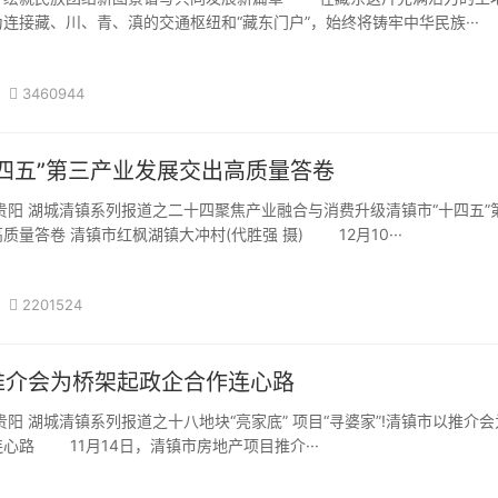
连接藏、川、青、滇的交通枢纽和“藏东门户”，始终将铸牢中华民族···
3460944
四五”第三产业发展交出高质量答卷
贵阳 湖城清镇系列报道之二十四聚焦产业融合与消费升级清镇市“十四五”
质量答卷 清镇市红枫湖镇大冲村(代胜强 摄) 12月10···
2201524
推介会为桥架起政企合作连心路
贵阳 湖城清镇系列报道之十八地块“亮家底” 项目“寻婆家”!清镇市以推介
心路 11月14日，清镇市房地产项目推介···