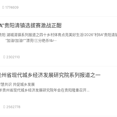
1774609
村BA”贵阳清镇选拔赛激战正酣
加油!加油!”“漂亮!三分绝杀!&r···
2302110
贵州省现代城乡经济发展研究院系列报道之一
凝聚智慧共识 共促城乡发展
年贵州省现代城乡经济发展研究院年会在贵阳隆重召开
2562778
寒意渐浓却挡不住思想碰···