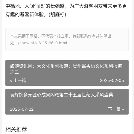
中福地、人间仙境”的松弛感，为广大游客朋友带来更多更
有趣的避暑新体验。(胡庭标)
本文采摘于网络，不代表本站立场，转载联系作者并注明出
处：/showinfo-6-15166-0.html
旅游资讯网：大文化系列报道：贵州酱香酒文化系列报道
之二
« 上一篇
2025-02-05
袁辉携多元匠心成果闪耀第二十五届世纪大采风盛典
2025-07-22
下一篇 »
相关推荐