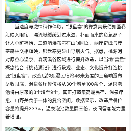
当速度与激情稍作停歇，“银盘寨”的禅意美景便如画卷
般映入眼帘，漂流艇缓缓划过水潭，扑面而来的负氧离子
让人心旷神怡，三道响瀑布声在山间回荡，两岸奇峰与茂
密森林交相辉映，银盘寨更显山野烟火气。据悉，桃源河
对原谷心温泉、森涧溪谷区域进行提升改造，以当地“营盘”
概念结合《桃花源记》进行景观、业态、文化提升打造桃
源“银盘寨”，改造后的观瀑民宿将46米落差的三道响瀑布
尽收眼底，温泉餐厅餐位将从30个增至100余个，温泉泡
池将由原来的3个增至9个，真正打造集高端民宿、温泉疗
愈、山野美食于一体的复合空间。数据显示，改造后餐位
容量将提升233%，温泉泡池数量翻三倍，夜间留客能力显
著增强。