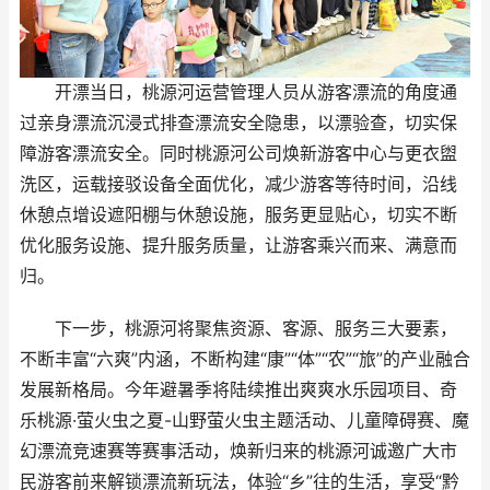
开漂当日，桃源河运营管理人员从游客漂流的角度通
过亲身漂流沉浸式排查漂流安全隐患，以漂验查，切实保
障游客漂流安全。同时桃源河公司焕新游客中心与更衣盥
洗区，运载接驳设备全面优化，减少游客等待时间，沿线
休憩点增设遮阳棚与休憩设施，服务更显贴心，切实不断
优化服务设施、提升服务质量，让游客乘兴而来、满意而
归。
下一步，桃源河将聚焦资源、客源、服务三大要素，
不断丰富“六爽”内涵，不断构建“康”“体”“农”“旅”的产业融合
发展新格局。今年避暑季将陆续推出爽爽水乐园项目、奇
乐桃源·萤火虫之夏-山野萤火虫主题活动、儿童障碍赛、魔
幻漂流竞速赛等赛事活动，焕新归来的桃源河诚邀广大市
民游客前来解锁漂流新玩法，体验“乡”往的生活，享受“黔