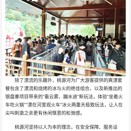
除了漂流的乐趣外，桃源河为广大游客提供的爽漂套
餐包含了漂流和烧烤的冰与火的绝佳组合，以及新推出的
银盘寨项目带来的“看云雾、蹦水迪”新玩法，体验“坐着火
车吃火锅”“漂在河里观火车”冰火两重天极致玩法，让人在
尖叫刺激之余更有休闲惬意的松弛感。
桃源河坚持以人为本的理念，在安全保障、服务设