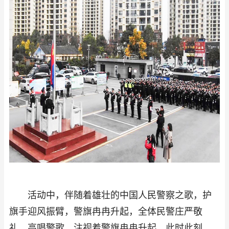
活动中，伴随着雄壮的中国人民警察之歌，护
旗手迎风振臂，警旗冉冉升起，全体民警庄严敬
礼、高唱警歌，注视着警旗冉冉升起。此时此刻，