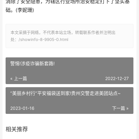
消除了安全隐患，为辖区行业场所治安稳定打下了坚实基
础。(李妮珊)
本文采摘于网络，不代表本站立场，转载联系作者并注明出
处：/showinfo-8-9905-0.html
警惕!涉疫诈骗新套路!
« 上一篇
2022-12-27
“美丽乡村行”平安福袋送到家!贵州交警走进美团站点~
2023-01-16
下一篇 »
相关推荐