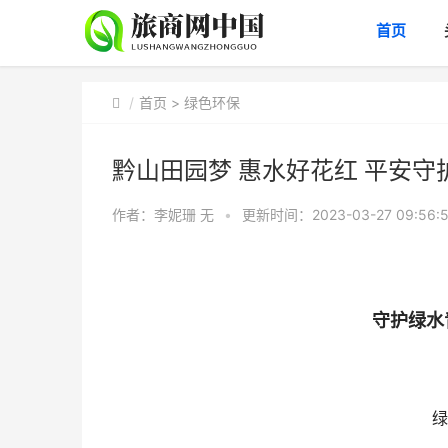
首页
首页
>
绿色环保
黔山田园梦 惠水好花红 平安
作者：李妮珊
无
•
更新时间：2023-03-27 09:56:
守护绿水
绿