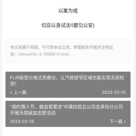
以案为戒
切忌以身试法!(都匀公安)
本文采摘于网络，不代表本站立场，转载联系作者并注明出
处：/showinfo-2-10009-0.html
FLIR新型分离式热像仪，让汽修狭窄区域也能实现无损检
测！
« 上一篇
2023-02-15
“相约情人节，献血爱更浓”中建四局五公司总承包分公司
开展无偿献血志愿活动
2023-02-16
下一篇 »