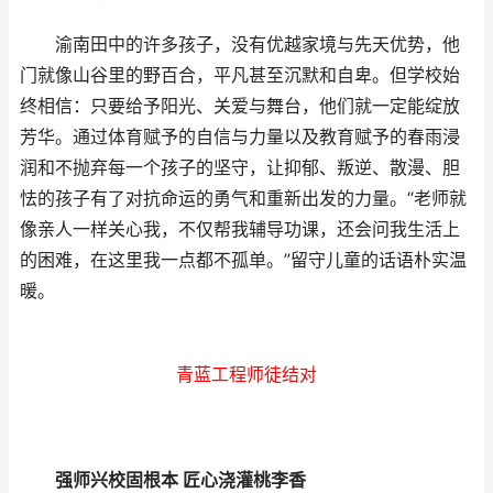
渝南田中的许多孩子，没有优越家境与先天优势，他
门就像山谷里的野百合，平凡甚至沉默和自卑。但学校始
终相信：只要给予阳光、关爱与舞台，他们就一定能绽放
芳华。通过体育赋予的自信与力量以及教育赋予的春雨浸
润和不抛弃每一个孩子的坚守，让抑郁、叛逆、散漫、胆
怯的孩子有了对抗命运的勇气和重新出发的力量。“老师就
像亲人一样关心我，不仅帮我辅导功课，还会问我生活上
的困难，在这里我一点都不孤单。”留守儿童的话语朴实温
暖。
青蓝工程师徒结对
强师兴校固根本 匠心浇灌桃李香