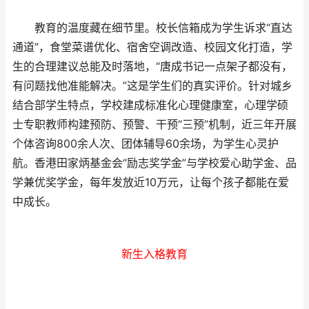
教育的温度藏在细节里。校长信箱成为学生诉求“直达
通道”，食堂菜谱优化、宿舍空调改造、校园文化打造，学
生的合理建议总能及时落地，“唐成书记一点架子都没有，
有问题找他准能解决。”这是学生们的真实评价。针对城乡
结合部学生特点，学校建成标准化心理健康室，心理学硕
士专职教师构建预防、预警、干预“三预”机制，近三年开展
个体咨询800余人次、团体辅导60余场，为学生心灵护
航。香港田家炳基金会“励志奖学金”与学校爱心助学金、品
学兼优奖学金，每年发放近10万元，让每个孩子都能在爱
中成长。
新生入格教育