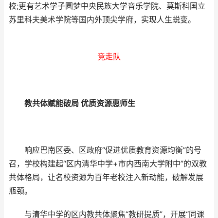
校;更有艺术学子圆梦中央民族大学音乐学院、莫斯科国立
苏里科夫美术学院等国内外顶尖学府，实现人生蜕变。
竞走队
教共体赋能破局 优质资源惠师生
响应巴南区委、区政府“促进优质教育资源均衡”的号
召，学校构建起“区内清华中学+市内西南大学附中”的双教
共体格局，让名校资源为百年老校注入新动能，破解发展
瓶颈。
与清华中学的区内教共体聚焦“教研提质”，开展“同课