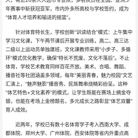
人，有近20余人入选市专业队，多名队员在全国、亚洲少
年赛事中斩获冠亚军，市内外多所高校与学校签约，成为
“体育人才培养和输送的摇篮”。
针对体育特长生，学校创新“训读结合”模式：上午集中
学习文化课，下午两节课后开展专业训练，高二、高三达
二级以上运动员单独建班，文化课教师采用“小步子、多循
环”模式优化教学，确保“特长不荒废、文化不落后”。不止
体育，学校艺术教育同样百花齐放。美术、合唱、舞蹈、
播音社等社团涵盖多领域，每年“美丽青春，魅力校园”文艺
汇演上，“魅声魅影”播音秀、民族舞串烧精彩纷呈。这种
“体艺特色+文化素养”的模式，让学生既能在赛场上摘金夺
银，也能在考场上金榜题名，多元成长之路彰显“体艺双馨”
育人成效。
近两年，学校已有数十名体育学子考入西南大学、成
都体院、郑州大学、广州体院、西安体院等省内外重点高