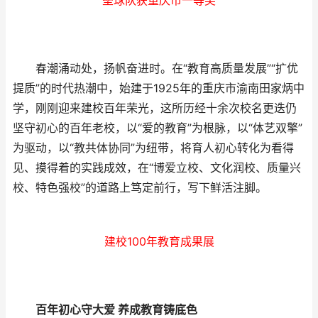
垒球队获重庆市一等奖
春潮涌动处，扬帆奋进时。在“教育高质量发展”“扩优
提质”的时代热潮中，始建于1925年的重庆市渝南田家炳中
学，刚刚迎来建校百年荣光，这所历经十余次校名更迭仍
坚守初心的百年老校，以“爱的教育”为根脉，以“体艺双擎”
为驱动，以“教共体协同”为纽带，将育人初心转化为看得
见、摸得着的实践成效，在“博爱立校、文化润校、质量兴
校、特色强校”的道路上笃定前行，写下鲜活注脚。
建校100年教育成果展
百年初心守大爱 养成教育铸底色