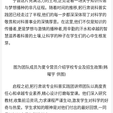
宁县这片充满活力的土地,正见证着一场关于知识传递
与梦想播种的非凡征程。随着时间的推移,躬行肃说科普实
践团已经走过了半程,他们的每一步都深深体现了对科学的
敬畏和对科普事业的深情厚意。在这里,他们不仅是知识的
传播者,更是梦想与激情的播种者,用辛勤的汗水和卓越的智
慧滋养着科普的土壤,让科学的种子在学生们的心中生根发
芽。
图为团队成员为夏令营员介绍学校专业及招生政策(韩
曜宇 供图)
启程之初,躬行肃说专业科普实践团讲师团队以高度责
任心和卓越专业素养,精心设计打磨每堂课。他们深入研究
教材,收集前沿资讯,力求课程严谨生动,激发学生对科学的好
奇与热爱。学生求知的眼神是对他们付出的最好回馈,一同