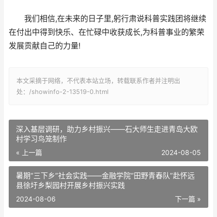
我们相信,在未来的日子里,躬行肃说科普实践团将继续
在付出中得到快乐、在忙碌中收获成长,为科普事业的繁荣
发展贡献自己的力量!
本文采摘于网络，不代表本站立场，转载联系作者并注明出
处：/showinfo-2-13519-0.html
深入基层调研，助力乡村振兴——石大师生走进青岛大欧
村学习鸟笼制作
« 上一篇
2024-08-05
暑期“三下乡”社会实践——金融学院“田野青春队”赴怀远
县徐圩乡梨园村开展乡村振兴实践
2024-08-06
下一篇 »