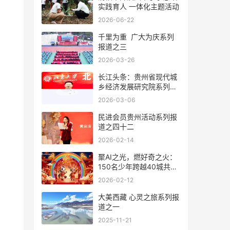
实践育人 一体化主题活动
2026-06-22
千里为重 广大为庆系列
报道之三
2026-03-26
长江头条：贵州省现代城
乡经济发展研究院系列报
道之一
2026-03-06
民进会员贵州活动系列报
道之四十二
2026-02-14
聚AI之光，燃好奇之火：
150名少年跨越40城共创
首届少儿AI春晚
2026-02-12
大美西藏 心灵之旅系列报
道之一
2025-11-21