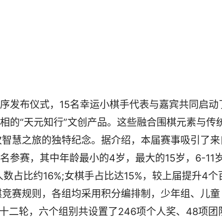
序发布仪式，15名幸运小棋手代表与嘉宾共同启动
亮相的“天元知行”文创产品。这些融合围棋元素与传
次智慧之旅的独特纪念。据介绍，本届赛事吸引了来
报名参赛，其中年龄最小的4岁，最大的15岁，6-11
人数占比约16%;女棋手占比达15%，较上届提升4个
棋竞赛规则，各组均采用积分编排制，少年组、儿童
赛十二轮，六个组别共设置了246项个人奖、48项团