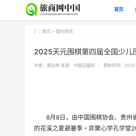
首页
首页
>
国内资讯
2025天元围棋第四届全国少
作者：龚丛林
来源：中国日报网
•
更新时间：2025-08
8月8日，由中国围棋协会、贵州省
的花溪之夏避暑季・弈聚心学孔学堂2