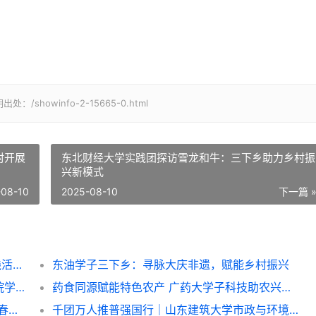
owinfo-2-15665-0.html
村开展
东北财经大学实践团探访雪龙和牛：三下乡助力乡村振
兴新模式
-08-10
2025-08-10
下一篇 
天津师范大学“津蕴匠师”研学团暑期社会实践活动纪实
东油学子三下乡：寻脉大庆非遗，赋能乡村振兴
寻访抗联忆英魂，宣讲服务践初心——商学院学生团队三下乡纪实
药食同源赋能特色农产 广药大学子科技助农兴乡——广东药科大学中药学院“紫酝兴乡”突击队赴云浮市天堂镇开展暑期三下乡实践
“红色荣光 天下岳阳”——洞庭赛场话初心 青春作品传家国
千团万人推普强国行｜山东建筑大学市政与环境工程学院“语润新声·筑美疆来”志愿服务队赴莎车县开展实践活动