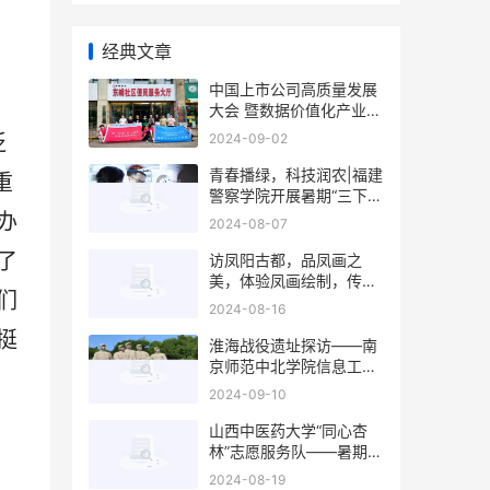
经典文章
中国上市公司高质量发展
大会 暨数据价值化产业创
新论坛
泛
2024-09-02
青春播绿，科技润农|福建
重
警察学院开展暑期“三下
乡”社会实践活动
办
2024-08-07
了
访凤阳古都，品凤画之
美，体验凤画绘制，传承
们
非遗文化
2024-08-16
挺
淮海战役遗址探访——南
京师范中北学院信息工程
学院“追光逐影，追忆党史
2024-09-10
”暑期社会实践团记录
山西中医药大学“同心杏
林”志愿服务队——暑期赴
吕梁市三下乡
2024-08-19