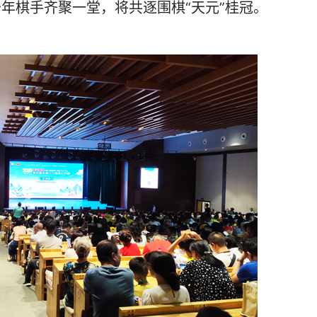
少年棋手齐聚一堂，将共逐围棋“天元”桂冠。