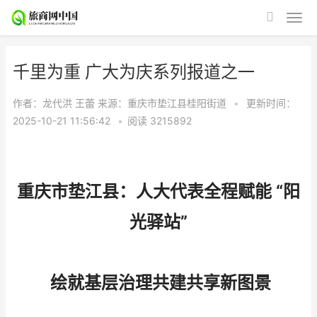
千里为重 广大为庆系列报道之一
作者：龙代洪 王蕾
来源：重庆市垫江县桂阳街道
•
更新时间：
2025-10-21 11:56:42
•
阅读
3215892
重庆市垫江县：人大代表全程赋能 “阳
光驿站”
绘就基层治理共建共享新图景​