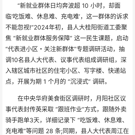
“新就业群体日均奔波超 10 小时，却面
临‘吃饭难、休息难、充电难’，这一群体的诉求
不能忽视!”2024年初，县人大桂阳街道工委聚
焦 “新就业群体服务保障” 这一民生课题，启动
“代表进小区・关注新群体”专题调研活动，抽
调10名县人大代表、议事代表组成调研组，深
入辖区城市社区的住宅小区、写字楼、快递站
点，开展为期 1 个月的 “沉浸式” 调研。​
在中央华府美食街区调研时，月阳社区议
事代表封传英采取 “跟班作业”方式，跟随外卖
骑手跑单3天，详细记录下 “吃饭难、休息难、
充电难”等问题 28 条;同期，县人大代表周江在