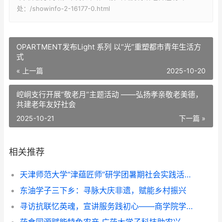
处：/showinfo-2-16177-0.html
OPARTMENT发布Light 系列 以“光”重塑都市青年生活方
式
« 上一篇
2025-10-20
崆峒支行开展“敬老月”主题活动 ——弘扬孝亲敬老美德，
共建老年友好社会
2025-10-21
下一篇 »
相关推荐
天津师范大学“津蕴匠师”研学团暑期社会实践活动纪实
东油学子三下乡：寻脉大庆非遗，赋能乡村振兴
寻访抗联忆英魂，宣讲服务践初心——商学院学生团队三下乡纪实