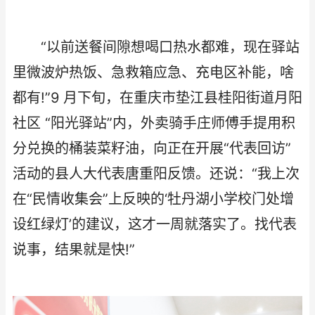
“以前送餐间隙想喝口热水都难，现在驿站
里微波炉热饭、急救箱应急、充电区补能，啥
都有!”9 月下旬，在重庆市垫江县桂阳街道月阳
社区 “阳光驿站”内，外卖骑手庄师傅手提用积
分兑换的桶装菜籽油，向正在开展“代表回访”
活动的县人大代表唐重阳反馈。还说：“我上次
在“民情收集会”上反映的‘牡丹湖小学校门处增
设红绿灯’的建议，这才一周就落实了。找代表
说事，结果就是快!”​