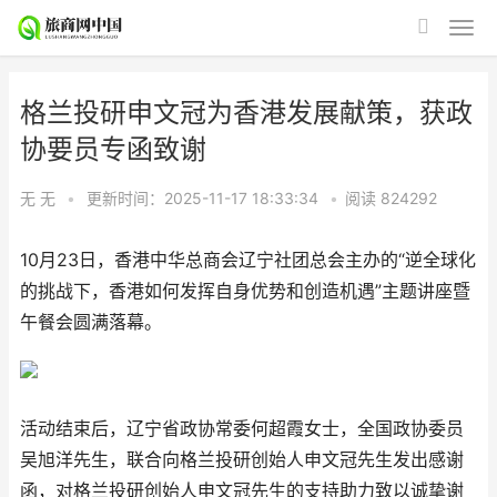
格兰投研申文冠为香港发展献策，获政
协要员专函致谢
无 无
•
更新时间：2025-11-17 18:33:34
•
阅读
824292
10月23日，香港中华总商会辽宁社团总会主办的“逆全球化
的挑战下，香港如何发挥自身优势和创造机遇”主题讲座暨
午餐会圆满落幕。
活动结束后，辽宁省政协常委何超霞女士，全国政协委员
吴旭洋先生，联合向格兰投研创始人申文冠先生发出感谢
函，对格兰投研创始人申文冠先生的支持助力致以诚挚谢