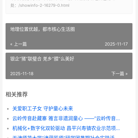
处：/showinfo-2-16279-0.html
地理位置优越，都市核心生活圈
« 上一篇
2025-11-17
银企“猪”联璧合 羌乡“腊”么美好
2025-11-18
下一篇 »
相关推荐
关爱职工子女 守护童心未来
云岭传音赴藏寨 雅言非遗润童心 ——“云岭传音”志愿服务队赴甘堡藏寨推普实践纪实
机械化+数字化双轮驱动 昌平兴寿镇农业示范项目展示培训成果