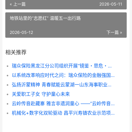
« 上一篇
2026-05-11
地铁站里的“志愿红” 温暖五一出行路
2026-05-12
下一篇 »
相关推荐
瑞众保险黑龙江分公司组织开展“镜鉴・思危・笃行”专题案例警示教育
以系统改革响应时代之问：瑞众保险的金融强国实践
弘扬沂蒙精神 青春赋能云蒙湖一山东海事职业学院暑期社会实践活动走进云蒙湖生态区
关爱职工子女 守护童心未来
云岭传音赴藏寨 雅言非遗润童心 ——“云岭传音”志愿服务队赴甘堡藏寨推普实践纪实
机械化+数字化双轮驱动 昌平兴寿镇农业示范项目展示培训成果