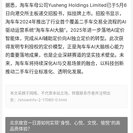
据悉，淘车车母公司Yusheng Holdings Limited已于5月6
日向港交所主板递交招股书，拟挂牌上市。招股书显示，
淘车车2024年推出了行业首个覆盖二手车交易全流程的AI
驱动运营系统“淘车车AI大脑”，2025年进一步落地AI定价
智能体，完成从AI辅助定价向AI独立定价的转型。此次获
得发明专利授权的定价模型，正是淘车车AI大脑核心能力
的重要落地成果，也是企业深耕赛道的坚实技术壁垒。未
来，淘车车将持续深化AI与交易场景的融合，以科技创新
推动二手车行业标准化、透明化发展。
本文采摘于网络，不代表本站立场，转载联系作者并注明出
处：/showinfo-2-17080-0.html
北京故宫一日游如何实现“身悦、心悦、文悦、愉悦”的高
品质体验？