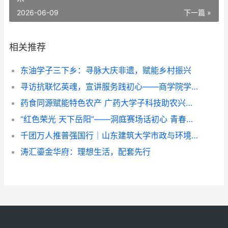
2026-06-09
下一篇 »
相关推荐
东油学子三下乡：寻脉大庆非遗，赋能乡村振兴
寻访抗联忆英魂，宣讲服务践初心——商学院学生团队三下乡纪实
药食同源赋能特色农产 广药大学子科技助农兴乡——广东药科大学中药学院“紫酝兴乡”突击队赴云浮市天堂镇开展暑期三下乡实践
“红色荣光 天下岳阳”——洞庭赛场话初心 青春作品传家国
千团万人推普强国行｜山东建筑大学市政与环境工程学院“语润新声·筑美疆来”志愿服务队赴莎车县开展实践活动
​涛汇鎏金华府：理想生活，配套先行