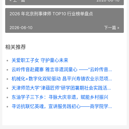
2026 年北京刑事律师 TOP10 行业榜单盘点
2026-06-10
下一篇 »
相关推荐
关爱职工子女 守护童心未来
云岭传音赴藏寨 雅言非遗润童心 ——“云岭传音”志愿服务队赴甘堡藏寨推普实践纪实
机械化+数字化双轮驱动 昌平兴寿镇农业示范项目展示培训成果
天津师范大学“津蕴匠师”研学团暑期社会实践活动纪实
东油学子三下乡：寻脉大庆非遗，赋能乡村振兴
寻访抗联忆英魂，宣讲服务践初心——商学院学生团队三下乡纪实