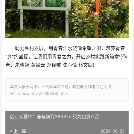
助力乡村发展，用青春汗水浇灌希望之田，筑梦青春
“乡”约盛夏，让我们用青春之力，开启乡村实践新篇章!(作
者：朱晓婷 黄鑫云 郑译唯 陈心悦 林文朗)
本文采摘于网络，不代表本站立场，转载联系作者并注明出
处：/showinfo-2-13635-0.html
创业者精神：总裁骑行3833km只为自测产品
« 上一篇
2024-08-21