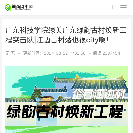
广东科技学院绿美广东绿韵古村焕新工
程突击队|江边古村落也很city啊！
无 无
•
更新时间：2024-08-22 11:02:58
•
阅读
2397454