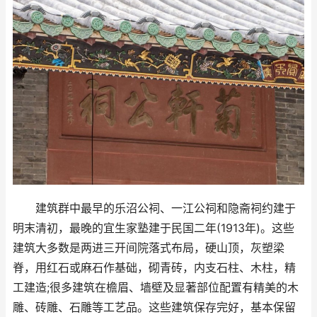
建筑群中最早的乐沼公祠、一江公祠和隐斋祠约建于
明末清初，最晚的宜生家塾建于民国二年(1913年)。这些
建筑大多数是两进三开间院落式布局，硬山顶，灰塑梁
脊，用红石或麻石作基础，砌青砖，内支石柱、木柱，精
工建造;很多建筑在檐眉、墙壁及显著部位配置有精美的木
雕、砖雕、石雕等工艺品。这些建筑保存完好，基本保留