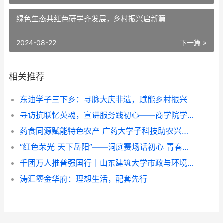
绿色生态共红色研学齐发展，乡村振兴启新篇
2024-08-22
下一篇 »
相关推荐
东油学子三下乡：寻脉大庆非遗，赋能乡村振兴
寻访抗联忆英魂，宣讲服务践初心——商学院学生团队三下乡纪实
药食同源赋能特色农产 广药大学子科技助农兴乡——广东药科大学中药学院“紫酝兴乡”突击队赴云浮市天堂镇开展暑期三下乡实践
“红色荣光 天下岳阳”——洞庭赛场话初心 青春作品传家国
千团万人推普强国行｜山东建筑大学市政与环境工程学院“语润新声·筑美疆来”志愿服务队赴莎车县开展实践活动
​涛汇鎏金华府：理想生活，配套先行