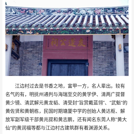
江边村过去是书香之地，富甲一方，名人辈出。较有
名气的有，明抚州通判与海瑞至交的黄学伊、清两广提督
黄少镜、清武解元黄龙韬、清受封“旨赏戴蓝翎”、“武魁”的
黄佐贤和黄朝栋，民国时期塘厦中学的创始人黄达枢、解
放军副军级干部黄兆提和黄志鹏，还有闻名东莞人称“黄大
仙”的黄润福等都与江边村古建筑群有着渊源关系。