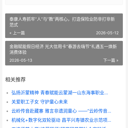
泰康人寿抓牢“人”与“教”两核心，打造保险业防非打非新
范式
« 上一篇
2026-05-12
金融赋能假日经济 光大信用卡“春游去嗨节”礼遇五一焕新
消费体验
2026-05-13
下一篇 »
相关推荐
弘扬沂蒙精神 青春赋能云蒙湖一山东海事职业学院暑期社会实践活动走进云蒙湖生态区
关爱职工子女 守护童心未来
云岭传音赴藏寨 雅言非遗润童心 ——“云岭传音”志愿服务队赴甘堡藏寨推普实践纪实
机械化+数字化双轮驱动 昌平兴寿镇农业示范项目展示培训成果