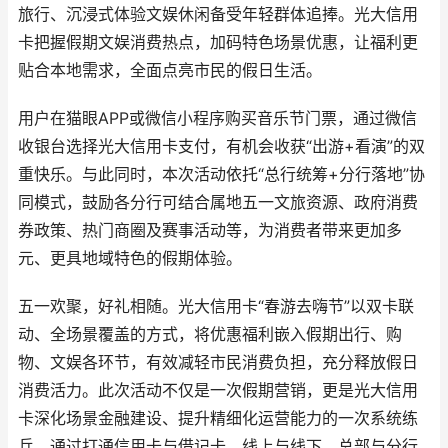
旅行、沉浸式体验文娱休闲备受年轻群体追捧。光大信用
卡把握假期文娱消费热点，加码特色场景优惠，让福利更
贴合本地需求，全面点亮市民的假日生活。
用户在猫眼APP或微信小程序购买音乐节门票，通过微信
收银台选择光大信用卡支付，有机会收获“出游+看演”的双
重快乐。与此同时，本次活动依托“总行统筹+分行落地”协
同模式，鼓励各分行可结合属地五一文旅资源、政府消费
券政策、热门商圈及赛事活动等，为消费者带来更加多
元、更具地域特色的假期体验。
五一欢聚，好礼相随。光大信用卡“春游去嗨节”以双卡联
动、全场景覆盖的方式，将优惠福利嵌入假期出行、购
物、文娱各环节，有效减轻市民消费负担，充分释放假日
消费活力。此次活动不仅是一次假期营销，更是光大信用
卡深化场景金融建设、提升精细化运营能力的一次系统练
兵。通过打通信用卡与借记卡、线上与线下、总部与分行