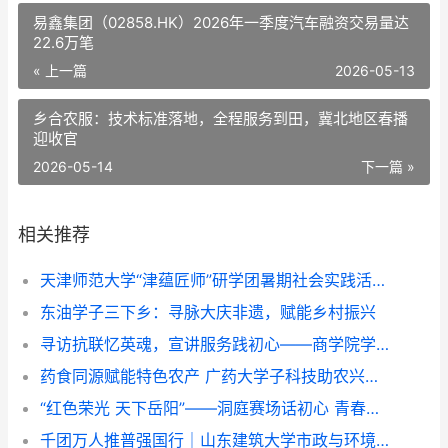
易鑫集团（02858.HK）2026年一季度汽车融资交易量达
22.6万笔
« 上一篇
2026-05-13
乡合农服：技术标准落地，全程服务到田，冀北地区春播
迎收官
2026-05-14
下一篇 »
相关推荐
天津师范大学“津蕴匠师”研学团暑期社会实践活动纪实
东油学子三下乡：寻脉大庆非遗，赋能乡村振兴
寻访抗联忆英魂，宣讲服务践初心——商学院学生团队三下乡纪实
药食同源赋能特色农产 广药大学子科技助农兴乡——广东药科大学中药学院“紫酝兴乡”突击队赴云浮市天堂镇开展暑期三下乡实践
“红色荣光 天下岳阳”——洞庭赛场话初心 青春作品传家国
千团万人推普强国行｜山东建筑大学市政与环境工程学院“语润新声·筑美疆来”志愿服务队赴莎车县开展实践活动